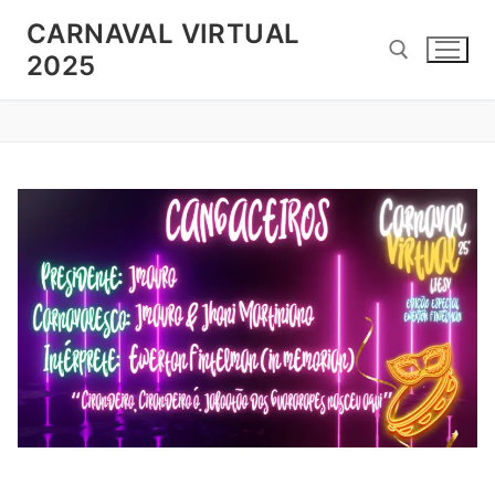
Pular
CARNAVAL VIRTUAL
para
2025
o
conteúdo
Pesquisar por: