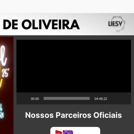
Tocador
de
vídeo
00:00
04:48:22
Nossos Parceiros Oficiais